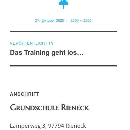
Veröffentlicht
Volle
27. Oktober 2025
2560 × 2560
am
Größe
Beitragsnavigation
VERÖFFENTLICHT IN
Das Training geht los…
ANSCHRIFT
Grundschule Rieneck
Lamperweg 3, 97794 Rieneck