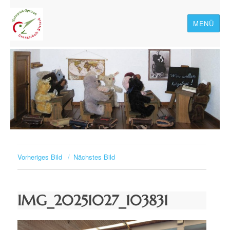
MENÜ
Naturpark-Spessart-
Grundschule Rieneck
Vorheriges Bild
Nächstes Bild
IMG_20251027_103831