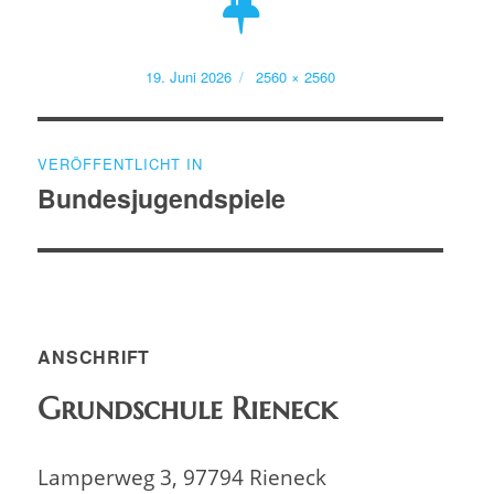
Veröffentlicht
Volle
19. Juni 2026
2560 × 2560
am
Größe
Beitragsnavigation
VERÖFFENTLICHT IN
Bundesjugendspiele
ANSCHRIFT
Grundschule Rieneck
Lamperweg 3, 97794 Rieneck