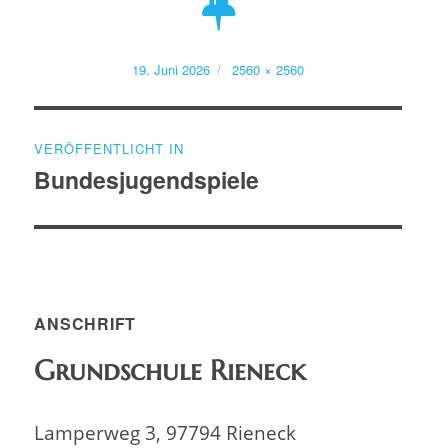
Veröffentlicht
Volle
19. Juni 2026
2560 × 2560
am
Größe
Beitragsnavigation
VERÖFFENTLICHT IN
Bundesjugendspiele
ANSCHRIFT
Grundschule Rieneck
Lamperweg 3, 97794 Rieneck