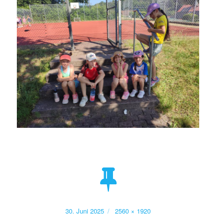
Veröffentlicht
Volle
30. Juni 2025
2560 × 1920
am
Größe