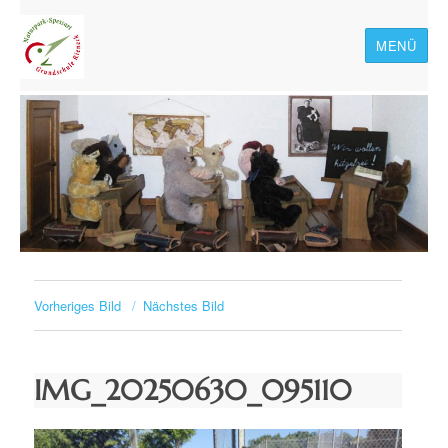
MENÜ
Naturpark-Spessart-
Grundschule Rieneck
Vorheriges Bild
Nächstes Bild
IMG_20250630_095110