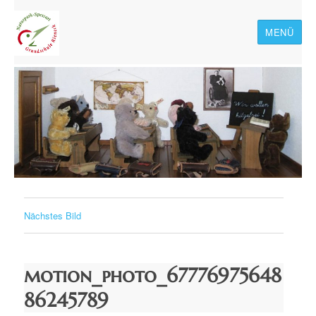
MENÜ
Naturpark-Spessart-
Grundschule Rieneck
Nächstes Bild
motion_photo_67776975648
86245789