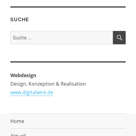
SUCHE
SU
Suche
nach:
Webdesign
Design, Konzeption & Realisation
www.digitalwire.de
Home
Aktuell