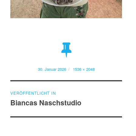
Veröffentlicht
Volle
30. Januar 2026
1536 × 2048
am
Größe
Beitragsnavigation
VERÖFFENTLICHT IN
Biancas Naschstudio