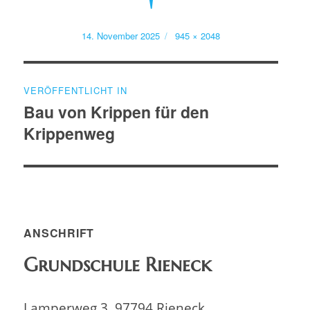
Veröffentlicht
Volle
14. November 2025
945 × 2048
am
Größe
Beitragsnavigation
VERÖFFENTLICHT IN
Bau von Krippen für den
Krippenweg
ANSCHRIFT
Grundschule Rieneck
Lamperweg 3, 97794 Rieneck