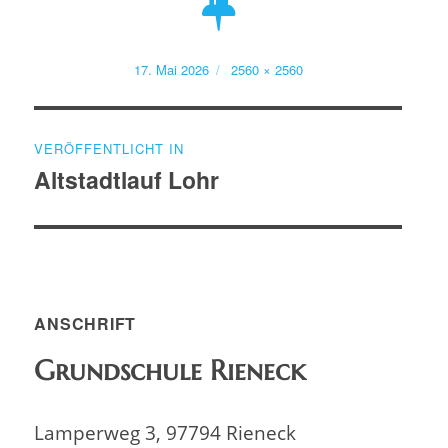
Veröffentlicht
Volle
17. Mai 2026
2560 × 2560
am
Größe
Beitragsnavigation
VERÖFFENTLICHT IN
Altstadtlauf Lohr
ANSCHRIFT
Grundschule Rieneck
Lamperweg 3, 97794 Rieneck