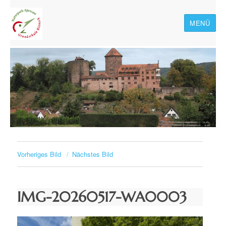
MENÜ
Naturpark-Spessart-
Grundschule Rieneck
Vorheriges Bild
Nächstes Bild
IMG-20260517-WA0003