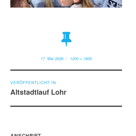
Veröffentlicht
Volle
17. Mai 2026
1200 × 1600
am
Größe
Beitragsnavigation
VERÖFFENTLICHT IN
Altstadtlauf Lohr
ANSCHRIFT