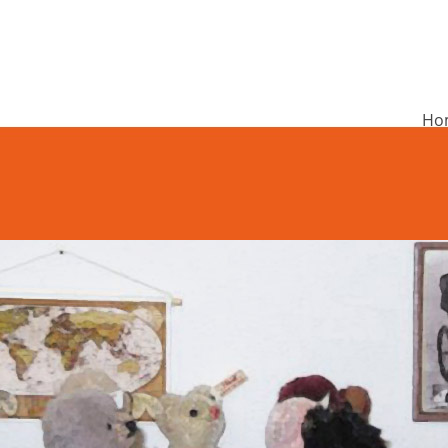
Ho
undschule Rieneck