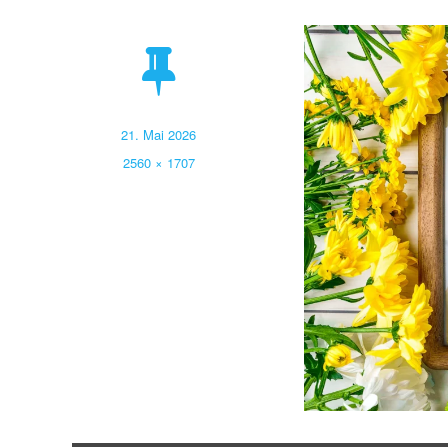
Veröffentlicht
21. Mai 2026
am
Volle
2560 × 1707
Größe