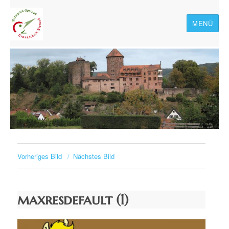
MENÜ
Naturpark-Spessart-
Grundschule Rieneck
Vorheriges Bild
Nächstes Bild
maxresdefault (1)