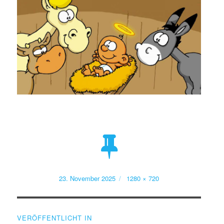
Veröffentlicht
Volle
23. November 2025
1280 × 720
am
Größe
Beitragsnavigation
VERÖFFENTLICHT IN