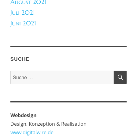
August 2021
Juli 2021
Juni 2021
SUCHE
SU
Suche
nach:
Webdesign
Design, Konzeption & Realisation
www.digitalwire.de