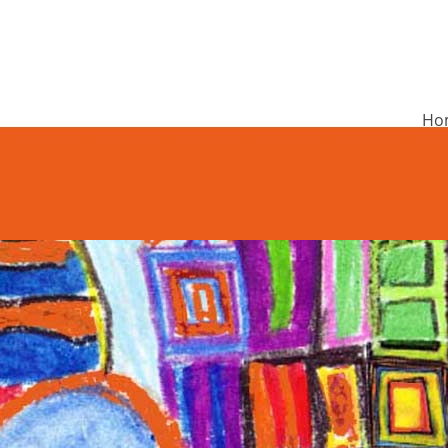
Ho
undschule Rieneck