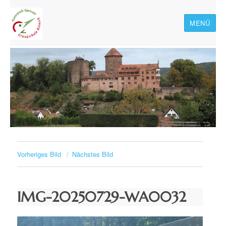
MENÜ
Naturpark-Spessart-
Grundschule Rieneck
Vorheriges Bild
Nächstes Bild
IMG-20250729-WA0032