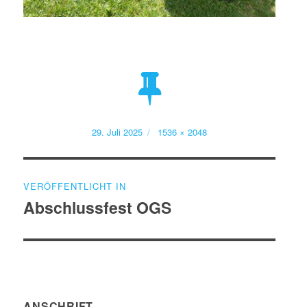
Veröffentlicht
Volle
29. Juli 2025
1536 × 2048
am
Größe
Beitragsnavigation
VERÖFFENTLICHT IN
Abschlussfest OGS
ANSCHRIFT